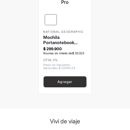
8
.
mochila
9
.
carolina herrera
10
.
termo
NATIONAL GEOGRAPHIC
Mochila
Portanotebook
National Geographic
$
299
.
900
3 Compartimentos
9
cuotas sin interés de:
$
33
.
323
Pro
CFTA: 0%
Precio sin Impuestos
Nacionales
:
$
247
.
851
,
24
Agregar
Viví de viaje