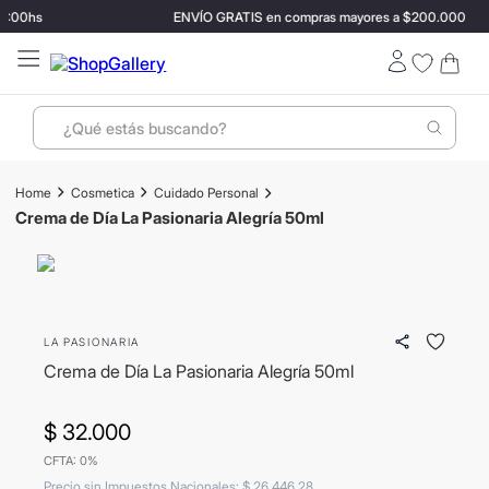
2:00hs
ENVÍO GRATIS en compras mayores a $200.000
¿Qué estás buscando?
Términos más buscados
Cosmetica
Cuidado Personal
1
.
perfumes
Crema de Día La Pasionaria Alegría 50ml
2
.
termo stanley
3
.
ray ban
4
.
lentes sol
LA PASIONARIA
5
.
bressia
Crema de Día La Pasionaria Alegría 50ml
6
.
hugo boss
$
32
.
000
7
.
mochila
CFTA: 0%
8
.
carolina herrera
Precio sin Impuestos Nacionales
:
$
26
.
446
,
28