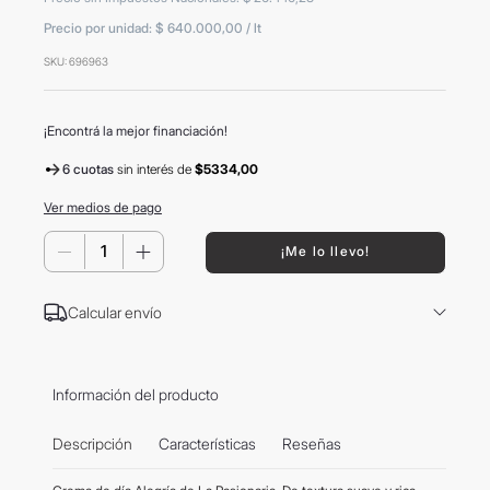
Precio por unidad:
$ 640.000,00
/
lt
9
.
vino
SKU
:
696963
10
.
tom ford
¡Encontrá la mejor financiación!
6 cuotas
sin interés
de
$5334,00
Ver medios de pago
－
＋
¡Me lo llevo!
Calcular envío
Información del producto
Descripción
Características
Reseñas