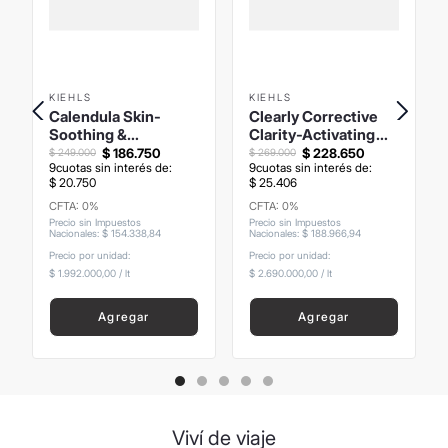
KIEHLS
KIEHLS
Calendula Skin-
Clearly Corrective
Soothing &
Clarity-Activating
Stabilizing Emulsion
Emulsion Facial
$
186
.
750
$
228
.
650
$
249
.
000
$
269
.
000
9
cuotas sin interés de:
9
cuotas sin interés de:
125ml
Iluminadora 100ml
$
20
.
750
$
25
.
406
CFTA: 0%
CFTA: 0%
Precio sin Impuestos
Precio sin Impuestos
Nacionales
:
$
154
.
338
,
84
Nacionales
:
$
188
.
966
,
94
Precio por unidad:
Precio por unidad:
$ 1.992.000,00
/
lt
$ 2.690.000,00
/
lt
Agregar
Agregar
Viví de viaje