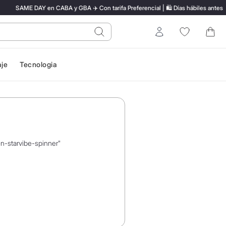
SAME DAY en CABA y GBA ✈️ Con tarifa Preferencial | 🛍️ Días hábiles antes de l
do?
Entrar
aje
Tecnologia
on-starvibe-spinner
"