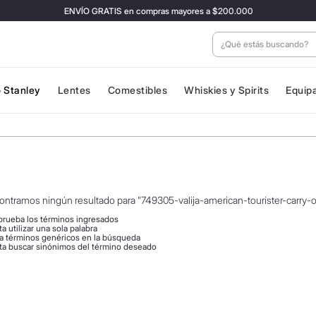
ENVÍO GRATIS en compras mayores a $200.000
¿Qué estás buscan
 Stanley
Lentes
Comestibles
Whiskies y Spirits
Equip
ontramos ningún resultado para "
749305-valija-american-tourister-carry-
rueba los términos ingresados
ta utilizar una sola palabra
za términos genéricos en la búsqueda
ta buscar sinónimos del término deseado