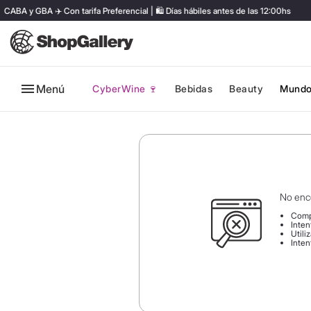
y GBA ✈️ Con tarifa Preferencial | 🛍️ Días hábiles antes de las 12:00hs
Menú
CyberWine 🍷
Bebidas
Beauty
Mundo
No enc
Comp
Inten
Utili
Inten